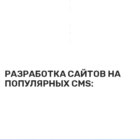
САЙТЫ ДЛЯ
САЙТ
МОДЕРНИЗАЦИЯ
ПРОМЫШЛЕННОСТИ
ПОД
САЙТА
КЛЮЧ
РАЗРАБОТКА САЙТОВ НА
ПОПУЛЯРНЫХ CMS: